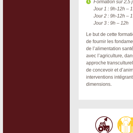
Formation sur 2,5 j
Jour 1 : 9h-12h – 
Jour 2 : 9h-12h – 
Jour 3 : 9h – 12h
Le but de cette formati
de fournir les fondam
de l’alimentation santé
avec l’agriculture, da
approche transculturell
de concevoir et d’ani
interventions intégran
dimensions.