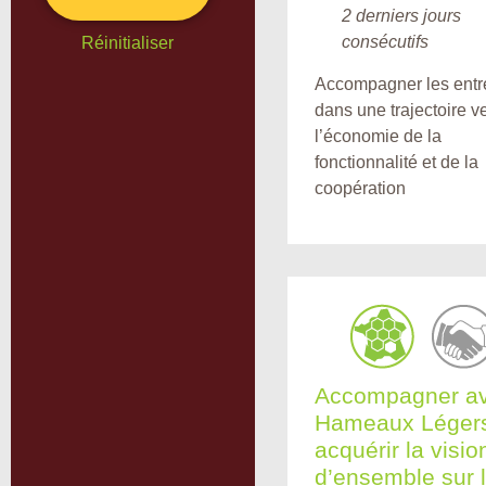
2 derniers jours
consécutifs
Réinitialiser
Accompagner les entr
dans une trajectoire v
l’économie de la
fonctionnalité et de la
coopération
Accompagner a
Hameaux Légers
acquérir la visio
d’ensemble sur 