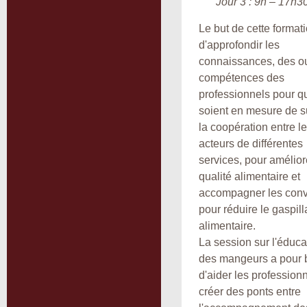
Jour 3 : 9h – 17h3
Le but de cette formati
d'approfondir les
connaissances, des out
compétences des
professionnels pour qu
soient en mesure de s
la coopération entre l
acteurs de différentes
services, pour amélior
qualité alimentaire et
accompagner les conv
pour réduire le gaspil
alimentaire.
La session sur l'éduca
des mangeurs a pour 
d'aider les profession
créer des ponts entre