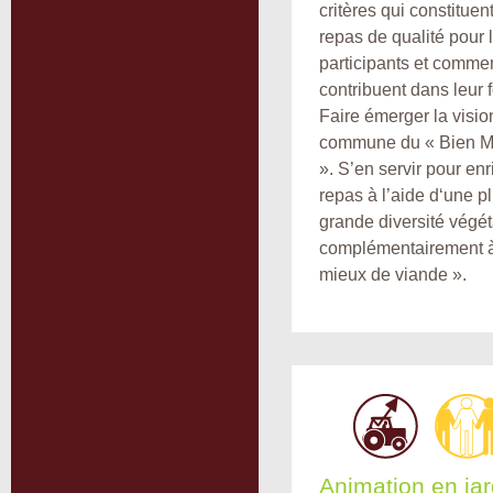
critères qui constituen
repas de qualité pour 
participants et commen
contribuent dans leur 
Faire émerger la visio
commune du « Bien 
». S’en servir pour enr
repas à l’aide d‘une p
grande diversité végét
complémentairement à
mieux de viande ».
Animation en jar