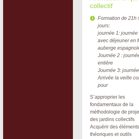
collectif
Formation de 21h 
jours:
journée 1: journée 
avec déjeuner en 
auberge espagnol
Journée 2 : journé
entière
Journée 3: journée
Arrivée la veille c
pour
S’approprier les
fondamentaux de la
méthodologie de proje
des jardins collectifs
Acquérir des élément
théoriques et outils