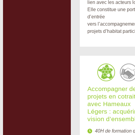
lien avec les acteurs 
Elle constitue une por
d’entrée
vers l’accompagneme
projets d’habitat partici
Accompagner d
projets en cotra
avec Hameaux
Légers : acquérir
vision d’ensemb
40H de formation d