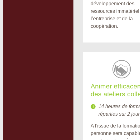
développement des
ressources immatériel
l’entreprise et de la
coopération.
Animer efficace
des ateliers colle
14 heures de form
réparties sur 2 jou
A l'issue de la formatio
personne sera capabl