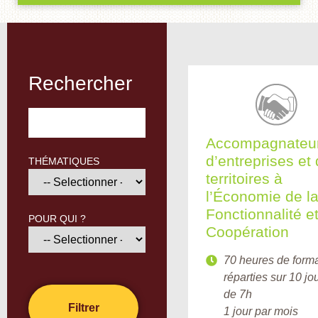
Rechercher
Accompagnateu
d’entreprises et
THÉMATIQUES
territoires à
l’Économie de l
Fonctionnalité et
POUR QUI ?
Coopération
70 heures de form
réparties sur 10 j
de 7h
1 jour par mois