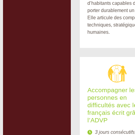
d’habitants capables 
porter durablement un 
Elle articule des com
techniques, stratégiqu
humaines.
Accompagner le
personnes en
difficultés avec l
français écrit gr
l’ADVP
3 jours consécutifs