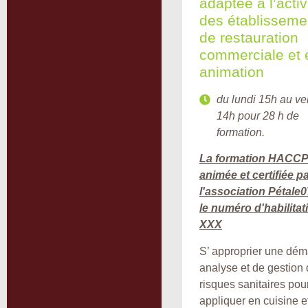
adaptée à l’activ
des établisseme
de restauration
commerciale et 
animation
du lundi 15h au ve
14h pour 28 h de
formation.
La formation HACCP
animée et certifiée p
l'association Pétale
le numéro d'habilitat
XXX
S’ approprier une dém
analyse et de gestion
risques sanitaires pour
appliquer en cuisine e