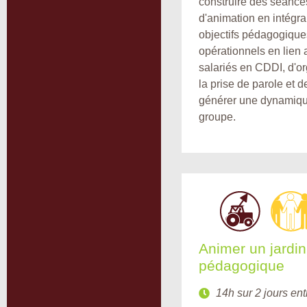
construire des séance
d'animation en intégra
objectifs pédagogique
opérationnels en lien 
salariés en CDDI, d'o
la prise de parole et d
générer une dynamiq
groupe.
Animer un jardin
pédagogique
14h sur 2 jours ent