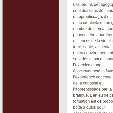
Les jardins pédagogi
sont des lieux de liens
d’apprentissage, d’é
et de créativité où un 
nombre de thématiqu
peuvent être abordée
(sciences de la vie et 
terre, santé, alimentat
enjeux environnementa
sont des espaces pou
l’exercice d’une
écocitoyenneté et favo
l’expérience concrète, 
de la curiosité et
l’apprentissage par la
pratique. L’enjeu de ce
formation est de prop
boîte à outils pour