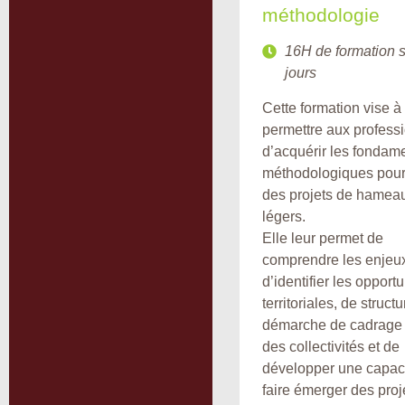
méthodologie
16H de formation s
jours
Cette formation vise à
permettre aux profess
d’acquérir les fondam
méthodologiques pour 
des projets de hamea
légers.
Elle leur permet de
comprendre les enjeu
d’identifier les opport
territoriales, de struct
démarche de cadrage
des collectivités et de
développer une capaci
faire émerger des proj