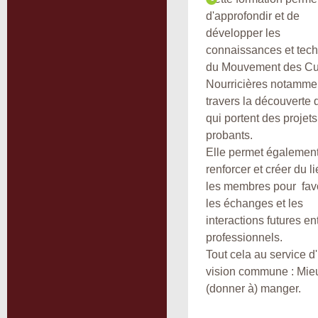
d'approfondir et de
développer les
connaissances et tec
du Mouvement des Cu
Nourricières notamme
travers la découverte 
qui portent des projets
probants.
Elle permet égalemen
renforcer et créer du l
les membres pour fav
les échanges et les
interactions futures en
professionnels.
Tout cela au service d
vision commune : Mie
(donner à) manger.