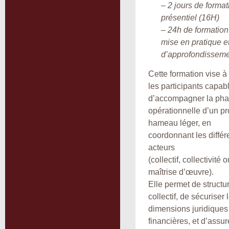
– 2 jours de format
présentiel (16H)
– 24h de formation
mise en pratique e
d’approfondissem
Cette formation vise à
les participants capab
d’accompagner la ph
opérationnelle d’un pr
hameau léger, en
coordonnant les différ
acteurs
(collectif, collectivité
maîtrise d’œuvre).
Elle permet de structur
collectif, de sécuriser 
dimensions juridiques
financières, et d’assur