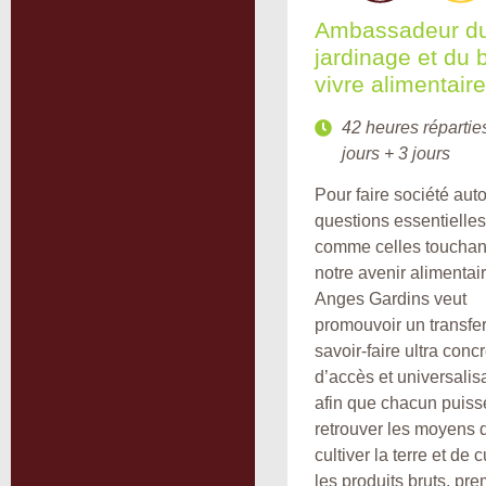
Ambassadeur d
jardinage et du 
vivre alimentaire
42 heures répartie
jours + 3 jours
Pour faire société aut
questions essentielles
comme celles touchan
notre avenir alimentair
Anges Gardins veut
promouvoir un transfer
savoir-faire ultra concr
d’accès et universalis
afin que chacun puiss
retrouver les moyens 
cultiver la terre et de 
les produits bruts, pr