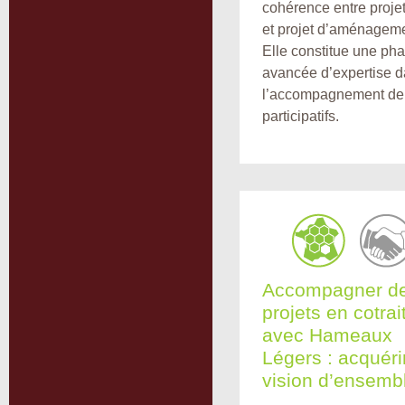
cohérence entre projet
et projet d’aménageme
Elle constitue une ph
avancée d’expertise 
l’accompagnement de 
participatifs.
Accompagner d
projets en cotra
avec Hameaux
Légers : acquérir
vision d’ensemb