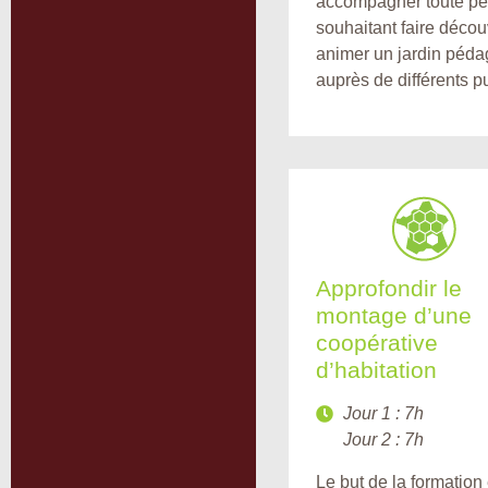
accompagner toute p
souhaitant faire découv
animer un jardin péd
auprès de différents pu
Approfondir le
montage d’une
coopérative
d’habitation
Jour 1 : 7h
Jour 2 : 7h
Le but de la formation