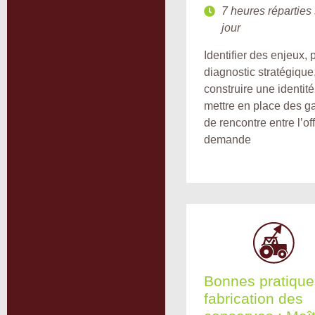
7 heures réparties 
jour
Identifier des enjeux,
diagnostic stratégique
construire une identité
mettre en place des g
de rencontre entre l’off
demande
Bonnes pratique
fabrication des