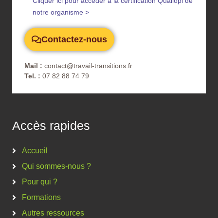
Cliquer ici pour accéder à la certification Qualiopi de
notre organisme >
Contactez-nous
Mail :
contact@travail-transitions.fr
Tel. :
07 82 88 74 79
Accès rapides
Accueil
Qui sommes-nous ?
Pour qui ?
Formations
Autres ressources