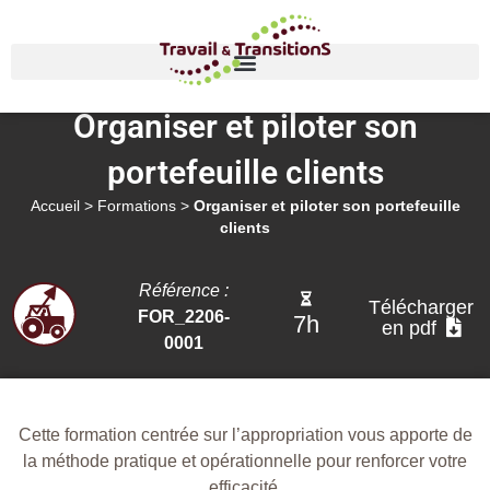
Organiser et piloter son
portefeuille clients
Accueil
>
Formations
>
Organiser et piloter son portefeuille
clients
Référence :
Télécharger
FOR_2206-
7h
en pdf
0001
C
ette formation centrée sur l’appropriation vous apporte de
la méthode pratique et opérationnelle pour renforcer votre
efficacité.