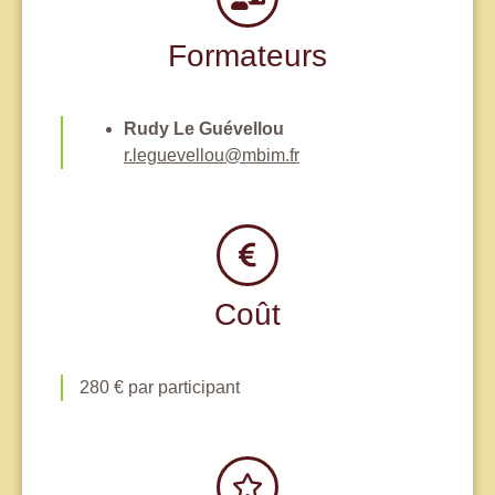
Formateurs
Rudy Le Guévellou
r.leguevellou@mbim.fr
Coût
280 € par participant