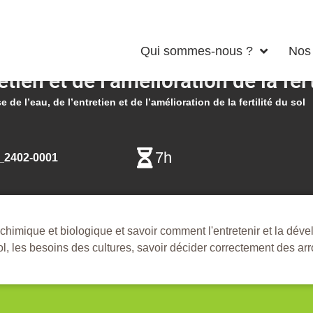
Qui sommes-nous ?
Nos 
etien et de l’amélioration de la fert
e de l’eau, de l’entretien et de l’amélioration de la fertilité du sol
7h
2402-0001
, chimique et biologique et savoir comment l'entretenir et la déve
sol, les besoins des cultures, savoir décider correctement des ar