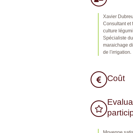
Xavier Dubre
Consultant et
culture légumi
Spécialiste du
maraichage div
de l'irrigation.
Coût
Evalua
partici
Moyenne satisfa