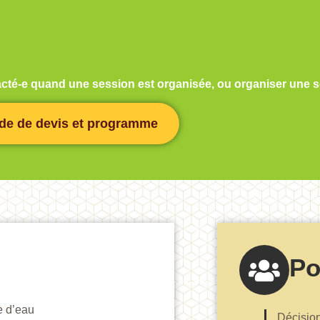
ntacté-e quand une session est organisée, ou organiser une
e de devis et programme
Po
ie d’eau
Décision