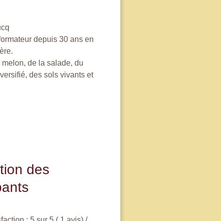
ucq
 formateur depuis 30 ans en
ère.
 melon, de la salade, du
ersifié, des sols vivants et
tion des
pants
ction : 5 sur 5 ( 1 avis) /