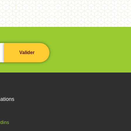
ations
dins