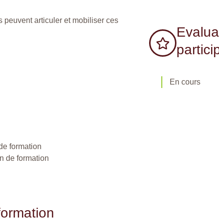
s peuvent articuler et mobiliser ces
Evalua
partici
En cours
de formation
in de formation
formation