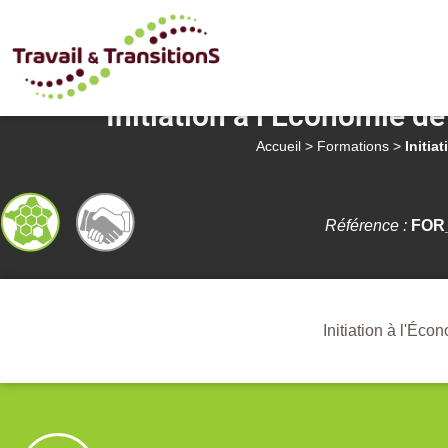
Initiation à l’Économie de
Accueil
>
Formations
>
Initia
Référence :
FOR_
Initiation à l'Éco