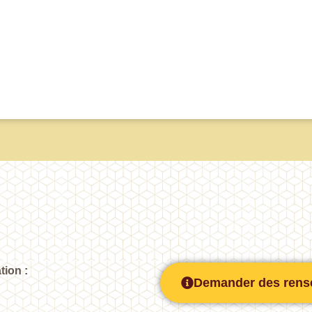
tion :
Demander des rens