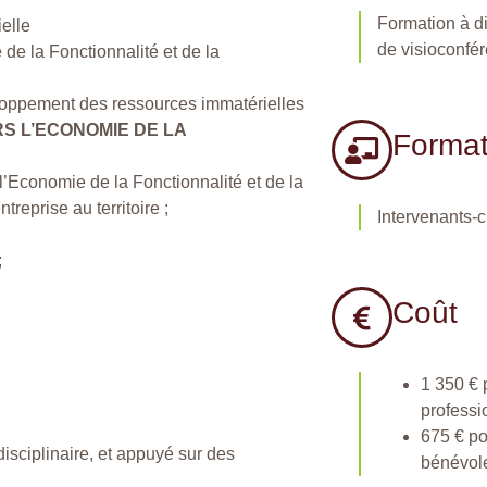
Formation à d
ielle
de visioconfé
de la Fonctionnalité et de la
loppement des ressources immatérielles
S L’ECONOMIE DE LA
Format
l’Economie de la Fonctionnalité et de la
treprise au territoire ;
Intervenants-
;
Coût
1 350 € 
professi
675 € pou
isciplinaire, et appuyé sur des
bénévol