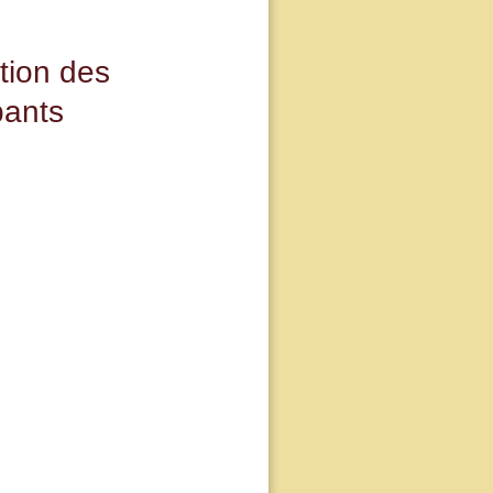
tion des
pants