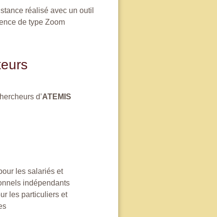
istance
réalisé avec un outil
rence de type Zoom
eurs
chercheurs d’
ATEMIS
pour les salariés et
onnels indépendants
r les particuliers et
es