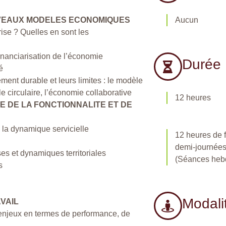
VEAUX MODELES ECONOMIQUES
Aucun
se ? Quelles en sont les
inanciarisation de l’économie
Durée
é
nt durable et leurs limites : le modèle
e circulaire, l’économie collaborative
12 heures
E DE LA FONCTIONNALITE ET DE
, la dynamique servicielle
12 heures de f
demi-journées
ises et dynamiques territoriales
(Séances heb
s
Modali
AVAIL
ls enjeux en termes de performance, de