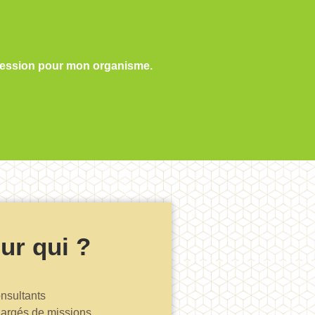
 session pour mon organisme.
ur qui ?
nsultants
argés de missions