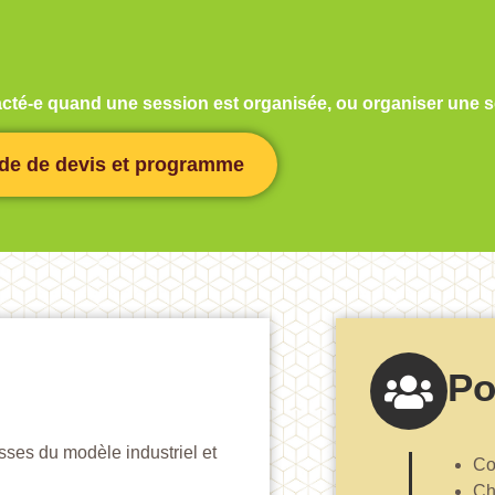
ntacté-e quand une session est organisée, ou organiser une
e de devis et programme
Po
asses du modèle industriel et
Co
Ch