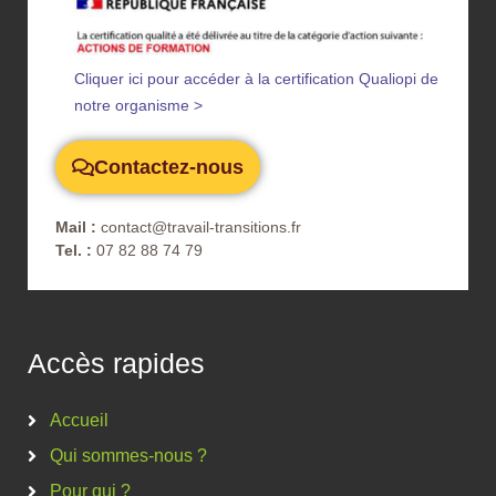
Cliquer ici pour accéder à la certification Qualiopi de
notre organisme >
Contactez-nous
Mail :
contact@travail-transitions.fr
Tel. :
07 82 88 74 79
Accès rapides
Accueil
Qui sommes-nous ?
Pour qui ?