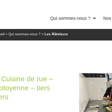
Qui sommes-nous ?
Nos 
Les Râteleurs
eil
>
Qui sommes-nous ?
>
Les Râteleurs
Cuisine de rue –
citoyenne – tiers
ers