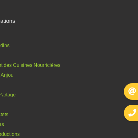
ations
dins
 des Cuisines Nourricières
l’Anjou
Partage
tets
as
oductions