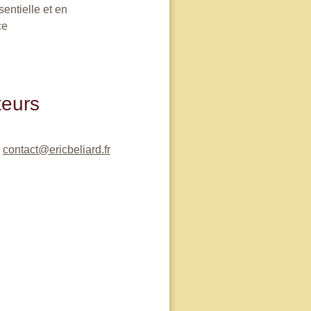
sentielle
et en
ce
eurs
–
contact@ericbeliard.fr