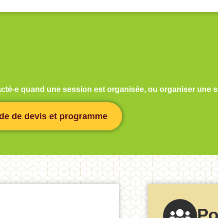
ntacté-e quand une session est organisée, ou organiser une
e de devis et programme
Po