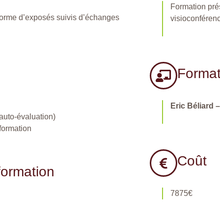
Formation pré
forme d’exposés suivis d’échanges
visioconféren
Format
Eric Béliard 
auto-évaluation)
 formation
Coût
formation
7875€