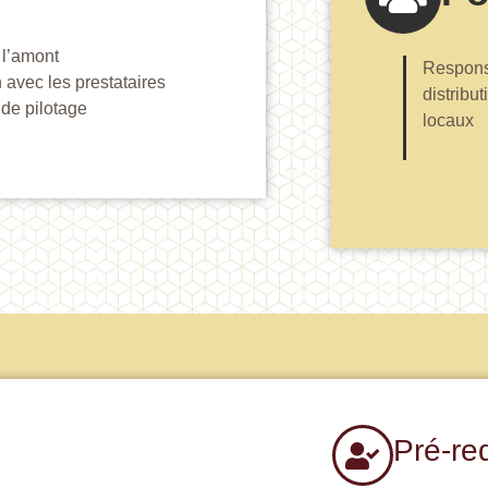
 l’amont
Respons
n avec les prestataires
distribu
 de pilotage
locaux
Pré-re