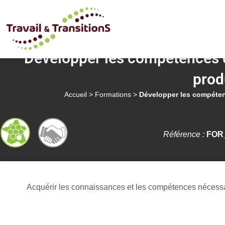
Développer les compétences d
prod
Accueil
>
Formations
>
Développer les compéten
Référence :
FOR_
Acquérir les connaissances et les compétences nécessai