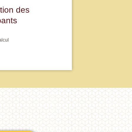
tion des
pants
alcul