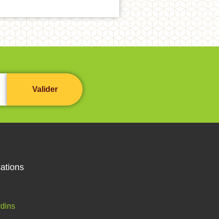
ations
dins