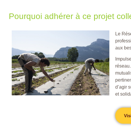
Pourquoi adhérer à ce projet colle
Le Rése
profess
aux bes
Impulse
réseau.
mutuali
pertine
d’agir 
et solid
Vis