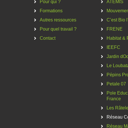
Pour qui ?
ATEMIS
Formations
Mouvement
Autres ressources
C’est Bio 
Pour quel travail ?
FRENE
Contact
Habitat & 
IEEFC
Jardin dOc
Le Loubat
Pépins Pr
Petale 07
Pole Educa
France
Les Râtel
Réseau C
Réseau M