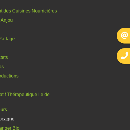
 des Cuisines Nourricières
l’Anjou
Partage
tets
as
oductions
tif Thérapeutique Ile de
eurs
ocagne
anger Bio