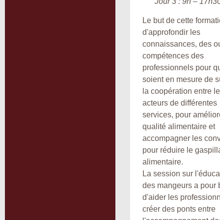
Jour 3 : 9h – 17h3
Le but de cette formati
d'approfondir les
connaissances, des out
compétences des
professionnels pour qu
soient en mesure de s
la coopération entre l
acteurs de différentes
services, pour amélior
qualité alimentaire et
accompagner les conv
pour réduire le gaspil
alimentaire.
La session sur l'éduca
des mangeurs a pour 
d'aider les profession
créer des ponts entre