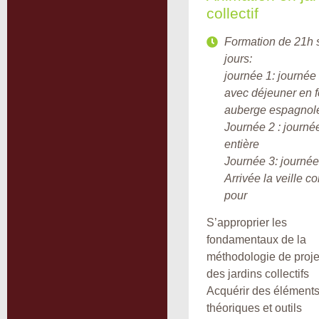
collectif
Formation de 21h 
jours:
journée 1: journée 
avec déjeuner en 
auberge espagnol
Journée 2 : journé
entière
Journée 3: journée
Arrivée la veille c
pour
S’approprier les
fondamentaux de la
méthodologie de proje
des jardins collectifs
Acquérir des élément
théoriques et outils