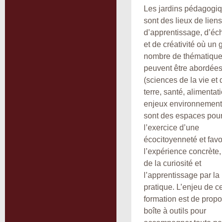
Les jardins pédagogi
sont des lieux de liens
d’apprentissage, d’é
et de créativité où un 
nombre de thématiqu
peuvent être abordée
(sciences de la vie et 
terre, santé, alimentat
enjeux environnementa
sont des espaces pou
l’exercice d’une
écocitoyenneté et favo
l’expérience concrète, 
de la curiosité et
l’apprentissage par la
pratique. L’enjeu de ce
formation est de prop
boîte à outils pour