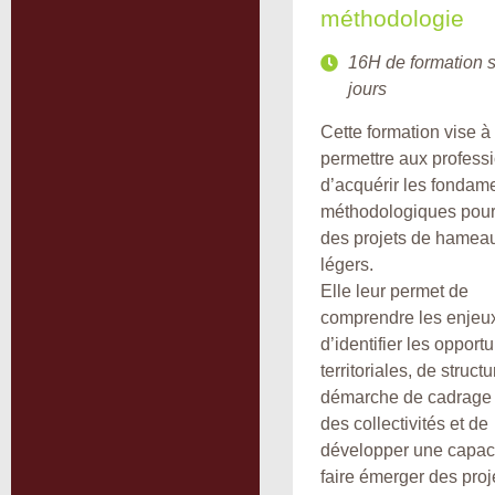
méthodologie
16H de formation s
jours
Cette formation vise à
permettre aux profess
d’acquérir les fondam
méthodologiques pour 
des projets de hamea
légers.
Elle leur permet de
comprendre les enjeu
d’identifier les opport
territoriales, de struct
démarche de cadrage
des collectivités et de
développer une capaci
faire émerger des proj