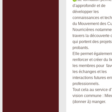
d'approfondir et de
développer les
connaissances et tec
du Mouvement des Cu
Nourricières notamme
travers la découverte 
qui portent des projets
probants.
Elle permet égalemen
renforcer et créer du l
les membres pour fav
les échanges et les
interactions futures en
professionnels.
Tout cela au service d
vision commune : Mie
(donner à) manger.