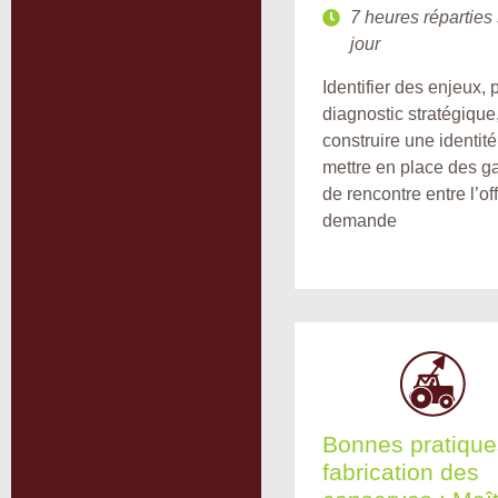
7 heures réparties 
jour
Identifier des enjeux,
diagnostic stratégique
construire une identité
mettre en place des g
de rencontre entre l’off
demande
Bonnes pratique
fabrication des