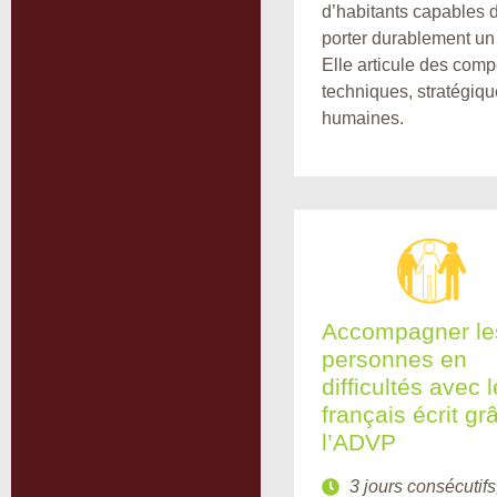
d’habitants capables 
porter durablement un 
Elle articule des com
techniques, stratégiqu
humaines.
Accompagner le
personnes en
difficultés avec l
français écrit gr
l’ADVP
3 jours consécutifs