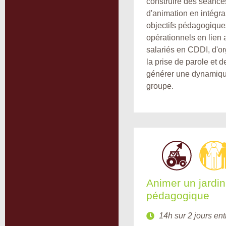
construire des séance
d'animation en intégra
objectifs pédagogique
opérationnels en lien 
salariés en CDDI, d'o
la prise de parole et d
générer une dynamiq
groupe.
Animer un jardin
pédagogique
14h sur 2 jours ent