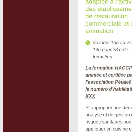
adaptée à l’activ
des établisseme
de restauration
commerciale et 
animation
du lundi 15h au ve
14h pour 28 h de
formation.
La formation HACCP
animée et certifiée p
l'association Pétale
le numéro d'habilitat
XXX
S’ approprier une dém
analyse et de gestion
risques sanitaires pour
appliquer en cuisine e