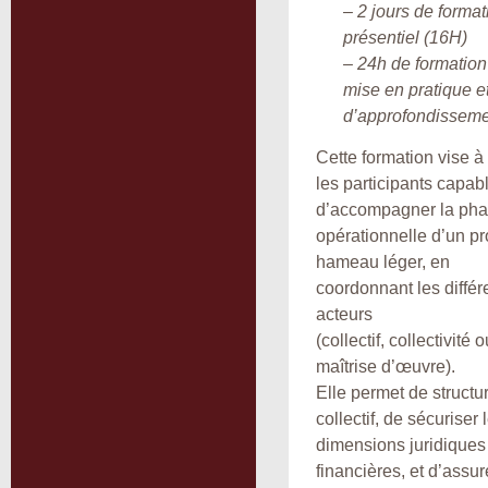
– 2 jours de format
présentiel (16H)
– 24h de formation
mise en pratique e
d’approfondissem
Cette formation vise à
les participants capab
d’accompagner la ph
opérationnelle d’un pr
hameau léger, en
coordonnant les différ
acteurs
(collectif, collectivité
maîtrise d’œuvre).
Elle permet de structur
collectif, de sécuriser 
dimensions juridiques
financières, et d’assur