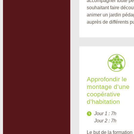
accompagner toute p
souhaitant faire découv
animer un jardin péd
auprès de différents pu
Approfondir le
montage d’une
coopérative
d’habitation
Jour 1 : 7h
Jour 2 : 7h
Le but de la formation