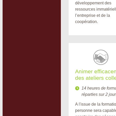
développement des
ressources immatériel
l’entreprise et de la
coopération.
Animer efficace
des ateliers colle
14 heures de form
réparties sur 2 jou
A l'issue de la formatio
personne sera capabl