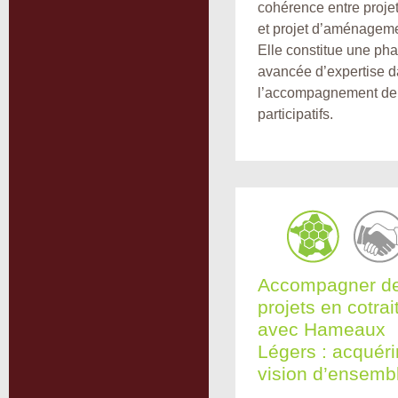
cohérence entre projet
et projet d’aménageme
Elle constitue une ph
avancée d’expertise 
l’accompagnement de 
participatifs.
Accompagner d
projets en cotra
avec Hameaux
Légers : acquérir
vision d’ensemb