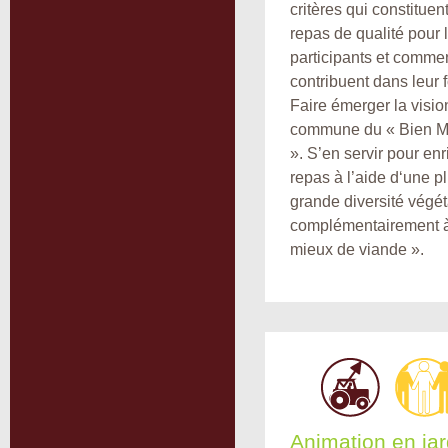
critères qui constituen
repas de qualité pour 
participants et commen
contribuent dans leur 
Faire émerger la visio
commune du « Bien 
». S’en servir pour enr
repas à l’aide d‘une p
grande diversité végét
complémentairement à
mieux de viande ».
Animation en jar