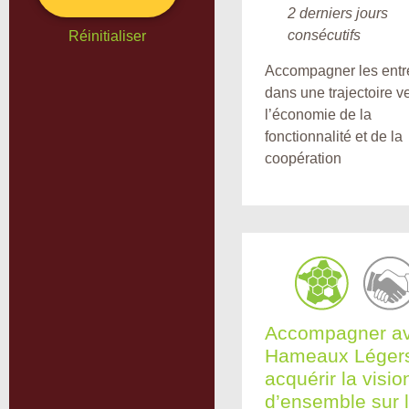
2 derniers jours
consécutifs
Réinitialiser
Accompagner les entr
dans une trajectoire v
l’économie de la
fonctionnalité et de la
coopération
Accompagner a
Hameaux Légers
acquérir la visio
d’ensemble sur 