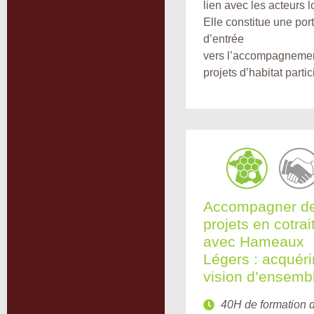
lien avec les acteurs 
Elle constitue une por
d’entrée
vers l’accompagneme
projets d’habitat partici
Accompagner d
projets en cotra
avec Hameaux
Légers : acquérir
vision d’ensemb
40H de formation d