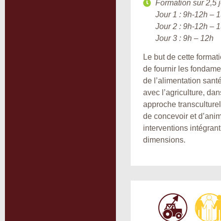
Formation sur 2,5 j
Jour 1 : 9h-12h – 
Jour 2 : 9h-12h – 
Jour 3 : 9h – 12h
Le but de cette formati
de fournir les fondam
de l’alimentation santé
avec l’agriculture, da
approche transculturell
de concevoir et d’ani
interventions intégran
dimensions.