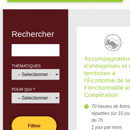
Rechercher
Accompagnateu
d’entreprises et
THÉMATIQUES
territoires à
l’Économie de l
Fonctionnalité et
POUR QUI ?
Coopération
70 heures de form
réparties sur 10 j
de 7h
1 jour par mois