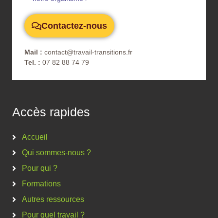
Contactez-nous
Mail :
contact@travail-transitions.fr
Tel. :
07 82 88 74 79
Accès rapides
Accueil
Qui sommes-nous ?
Pour qui ?
Formations
Autres ressources
Pour quel travail ?