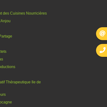
 des Cuisines Nourricières
l’Anjou
Partage
tets
as
oductions
tif Thérapeutique Ile de
eurs
ocagne