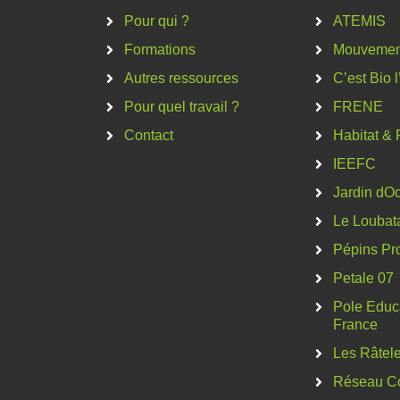
Pour qui ?
ATEMIS
Formations
Mouvement
Autres ressources
C’est Bio 
Pour quel travail ?
FRENE
Contact
Habitat & 
IEEFC
Jardin dOc
Le Loubat
Pépins Pr
Petale 07
Pole Educa
France
Les Râtel
Réseau C