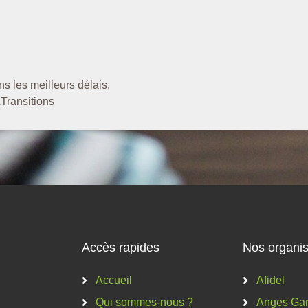
s les meilleurs délais.
&Transitions
Accès rapides
Nos organis
Accueil
Afidel
Qui sommes-nous ?
Anges Gar