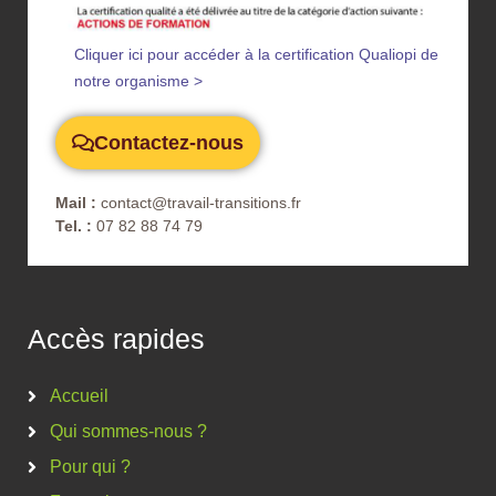
Cliquer ici pour accéder à la certification Qualiopi de
notre organisme >
Contactez-nous
Mail :
contact@travail-transitions.fr
Tel. :
07 82 88 74 79
Accès rapides
Accueil
Qui sommes-nous ?
Pour qui ?